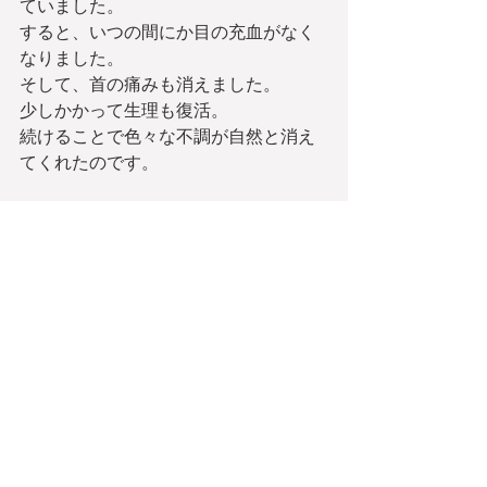
ていました。
すると、いつの間にか目の充血がなく
なりました。
そして、首の痛みも消えました。
少しかかって生理も復活。
続けることで色々な不調が自然と消え
てくれたのです。
仕事はますますハードになっていった
ので、
身体と心と向き合い、整える時間が、
仕事を続けるうえで必要でした。
1週間に1度、時間を作ってメンテし
て、そしてまた戦場に戻る。
そんな生活のリズムを作ったからこ
そ、ハードワークをこなせていたよう
に思います。